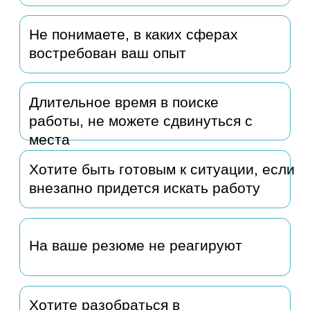
Ирина
Руководитель направления
общеправовой работы в
страховой компании, Москва
«Я осталась довольна
консультацией с Алёной,
особенно сильно почувствовала
поддержку и заинтересованность
куратора. Кажется, что побывала у
психолога: Алёна взяла
представленную информацию обо
мне и показала её с
положительной стороны, где
оставалось только добавить: «О,
это все я?!» Получила сильное
впечатление, которое я хочу
сохранить.
Обратная связь на выполненные
задания предоставляется быстро,
буквально на следующий день.