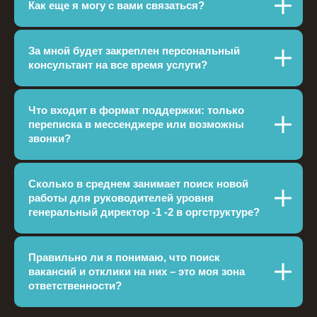
Как еще я могу с вами связаться?
За мной будет закреплен персональный
консультант на все время услуги?
Что входит в формат поддержки: только
переписка в мессенджере или возможны
звонки?
Сколько в среднем занимает поиск новой
работы для руководителей уровня
генеральный директор -1 -2 в оргструктуре?
Даю согласие на обработку
Правильно ли я понимаю, что поиск
персональных данных в соответствии
вакансий и отклики на них – это моя зона
с
Политикой конфиденциальности
ответственности?
Хочу получать рассылку от Career
Booster