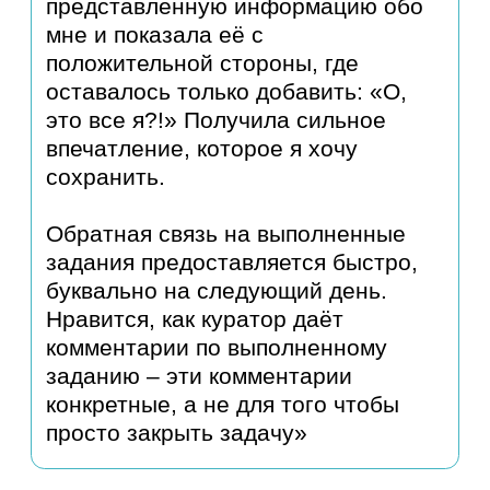
Юлия Минеева
Бывший-Финансовый
директор Группы ЕСН
«В процессе первого месяца
прохождения курса я получила
предложение о работе и вышла
на позицию финансового
директора в семейном офисе. Вы
заметно продвинули меня
вперед, познакомили не только с
новым источниками поиска
вакансий, а значительно
расширили кругозор в области
карьерных возможностей, в том
числе внутри компании»
Эмма
Руководитель HR
проектов, Москва