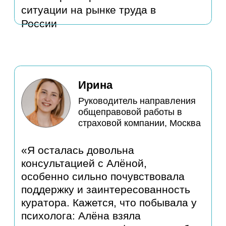
Нравится, как куратор даёт
комментарии по выполненному
заданию – эти комментарии
конкретные, а не для того чтобы
просто закрыть задачу»
Андрей Крюк
Директор программ по
экспертизе проектов
наземной инфраструктуры
в Петербурге, Газпром
нефть – НТЦ
«Получил предложение от топ-3
нефтяной компании на
директорскую роль спустя 11
месяцев после завершения
интенсива в формате «С
поддержкой». Переговоры с
компанией длились 4 месяца плюс
месяц на переезд из Дубаи»