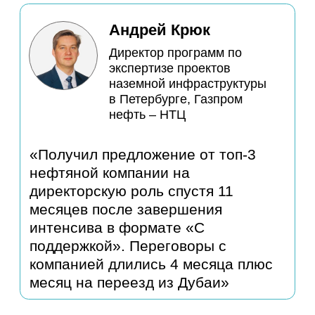
«Я пришла на программу с
желанием найти работу мечты, при
этом внутри было много страхов и
неуверенности. Куратор Наталья
работала со мной как в формате
коучинга, так и в формате
менторства, и я начала делать
успехи, которые привели к
повышению на текущем месте
работы.
Спасибо еще раз Наталье и
авторам программы, вы,
действительно, продумали все до
мелочей и наняли лучших людей
для реализации. Буду обязательно
рекомендовать вас близким»