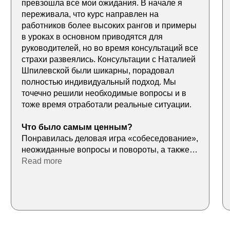
превзошла все мои ожидания. В начале я
переживала, что курс направлен на
работников более высоких рангов и примеры
в уроках в основном приводятся для
руководителей, но во время консультаций все
страхи развеялись. Консультации с Наталией
Шпилевской были шикарны, порадовал
полностью индивидуальный подход. Мы
точечно решили необходимые вопросы и в
тоже время отработали реальные ситуации.
Что было самым ценным?
Понравилась деловая игра «собеседование»,
неожиданные вопросы и повороты, а также
обратная связь с подробным разбором «+» и
Read more
«-» и конкретными примерами, как можно
ответить по-другому или что хотят услышать
на этот вопрос. Во время прохождения
программы пригодились результаты
тестирования Hogan, я смогла по-
настоящему их оценить и применить. Через