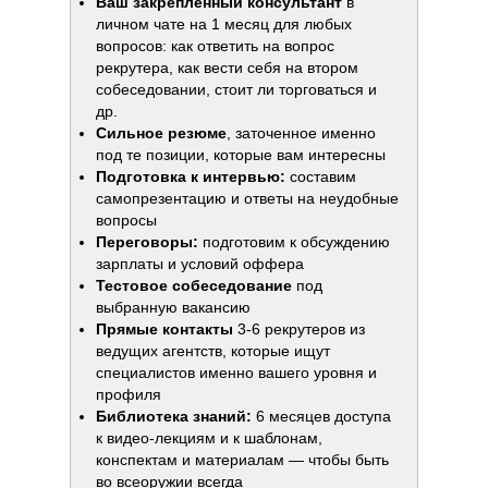
Ваш закрепленный консультант
в
личном чате на 1 месяц для любых
могут возникнуть
вопросов: как ответить на вопрос
рекрутера, как вести себя на втором
собеседовании, стоит ли торговаться и
др.
Сильное резюме
, заточенное именно
под те позиции, которые вам интересны
Подготовка к интервью:
составим
самопрезентацию и ответы на неудобные
вопросы
Переговоры:
подготовим к обсуждению
зарплаты и условий оффера
Тестовое собеседование
под
выбранную вакансию
Прямые контакты
3-6 рекрутеров из
ведущих агентств, которые ищут
специалистов именно вашего уровня и
профиля
Библиотека знаний:
6 месяцев доступа
к видео-лекциям и к шаблонам,
конспектам и материалам — чтобы быть
во всеоружии всегда